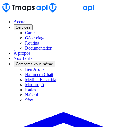
Accueil
Services
Cartes
Géocodage
Routing
Documentation
À propos
Nos Tarifs
Comparez vous-même
Ben Arous
Hammem Chatt
Medina El Jadida
Mourouj 5
Rades
Nabeul
Sfax