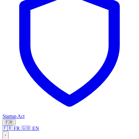
Startup Act
🇫🇷
🇫🇷 FR
🇬🇧 EN