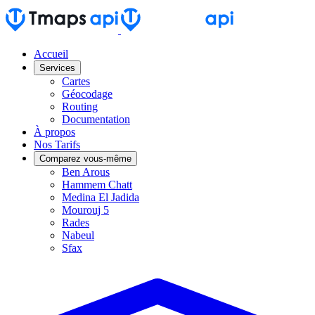
Accueil
Services
Cartes
Géocodage
Routing
Documentation
À propos
Nos Tarifs
Comparez vous-même
Ben Arous
Hammem Chatt
Medina El Jadida
Mourouj 5
Rades
Nabeul
Sfax