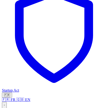
Startup Act
🇫🇷
🇫🇷 FR
🇬🇧 EN