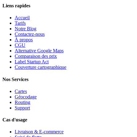
Liens rapides
Accueil
Tarifs
Notre Blog
Contactez-nous
À propos
CGU
Alternative Google Maps
Comparaison des prix
Label Startup Act
Couverture cartographique
Nos Services
Cartes
Géocodage
Routing
Support
Cas d'usage
Livraison & E-commerce