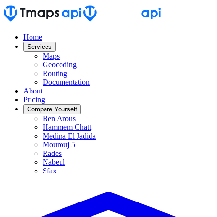
Home
Services
Maps
Geocoding
Routing
Documentation
About
Pricing
Compare Yourself
Ben Arous
Hammem Chatt
Medina El Jadida
Mourouj 5
Rades
Nabeul
Sfax