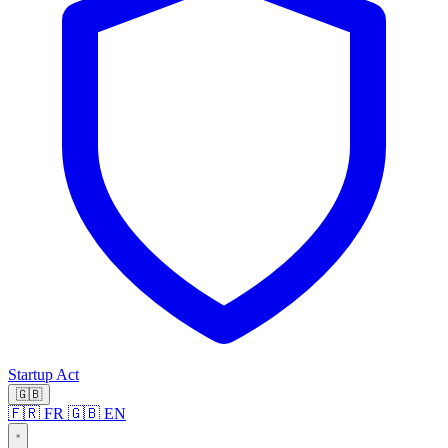
Startup Act
🇬🇧
🇫🇷 FR
🇬🇧 EN