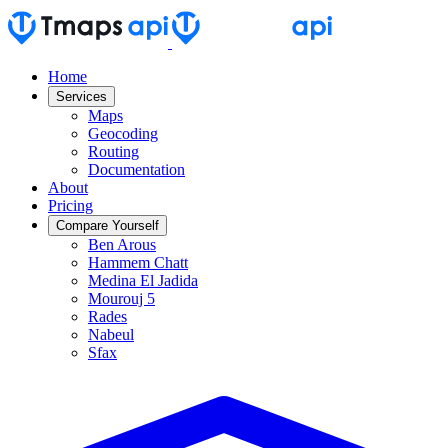
Home
Services
Maps
Geocoding
Routing
Documentation
About
Pricing
Compare Yourself
Ben Arous
Hammem Chatt
Medina El Jadida
Mourouj 5
Rades
Nabeul
Sfax