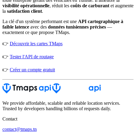
toute entreprise gérant des véhicules en Tunisie. Il améliore la
visibilité opérationnelle
, réduit les
coûts de carburant
et augmente
la
satisfaction client
.
La clé d'un système performant est une
API cartographique à
faible latence
avec des
données tunisiennes précises
—
exactement ce que propose TMaps.
👉
Découvrir les cartes TMaps
👉
Tester l'API de routage
👉
Créer un compte gratuit
We provide affordable, scalable and reliable location services.
Trusted by developers handling billions of requests daily.
Contact
contact@tmaps.tn