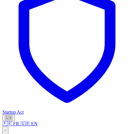
Startup Act
🇬🇧
🇫🇷 FR
🇬🇧 EN